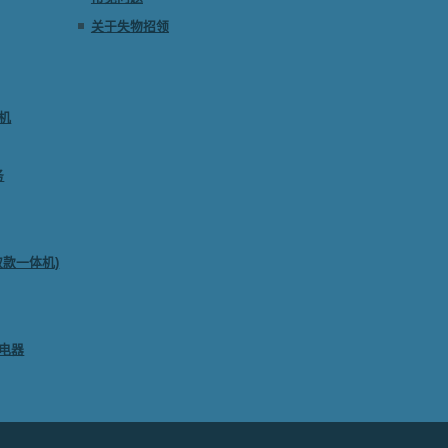
关于失物招领
机
务
取款一体机)
电器