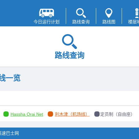
今日运行计划
路线查询
路线图
楼层
路线查询
路线一览
Hassha Orai Net
利木津（机场线）
定员制（自由座）
高速巴士网