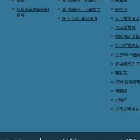
地图
4F 高速巴士乘车楼层
候车室
从最近车站前来的
3F 高速巴士下车楼层
服务台
路线
2F 行人区 车站设施
人工售票窗口
自动售票机
饮料自动销售
投币式置物柜
免费Wi-Fi服
多功能洗手间
哺乳室
ATM(自动存
便利店
土特产
投币式手机充