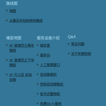
路线图
地图
从最近车站前来的路线
Q&A
楼层地图
服务设施介绍
常见问题
4F 高速巴士乘车
候车室
楼层
关于失物招领
服务台
3F 高速巴士下车
人工售票窗口
楼层
自动售票机
2F 行人区 车站
设施
饮料自动销售机
投币式置物柜
免费Wi-Fi服务