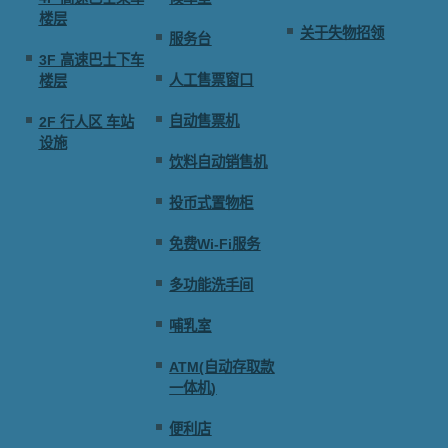
楼层
关于失物招领
服务台
3F 高速巴士下车
人工售票窗口
楼层
自动售票机
2F 行人区 车站
设施
饮料自动销售机
投币式置物柜
免费Wi-Fi服务
多功能洗手间
哺乳室
ATM(自动存取款
一体机)
便利店