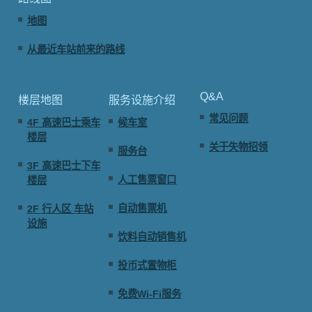
地图
从最近车站前来的路线
Q&A
楼层地图
服务设施介绍
常见问题
4F 高速巴士乘车
候车室
楼层
关于失物招领
服务台
3F 高速巴士下车
人工售票窗口
楼层
自动售票机
2F 行人区 车站
设施
饮料自动销售机
投币式置物柜
免费Wi-Fi服务