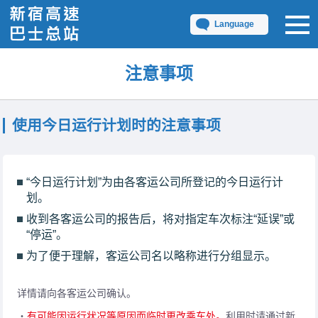
Language
注意事项
使用今日运行计划时的注意事项
“今日运行计划”为由各客运公司所登记的今日运行计
划。
收到各客运公司的报告后，将对指定车次标注“延误”或
“停运”。
为了便于理解，客运公司名以略称进行分组显示。
详情请向各客运公司确认。
・
有可能因运行状况等原因而临时更改乘车处。
利用时请通过新