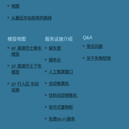
地图
从最近车站前来的路线
Q&A
楼层地图
服务设施介绍
常见问题
4F 高速巴士乘车
候车室
楼层
关于失物招领
服务台
3F 高速巴士下车
人工售票窗口
楼层
自动售票机
2F 行人区 车站
设施
饮料自动销售机
投币式置物柜
免费Wi-Fi服务