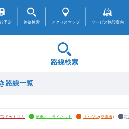
行予定
路線検索
アクセスマップ
サービス施設案内
路線検索
行き路線一覧
バスドットコム
発車オ～ライネット
リムジン(空港線)
定