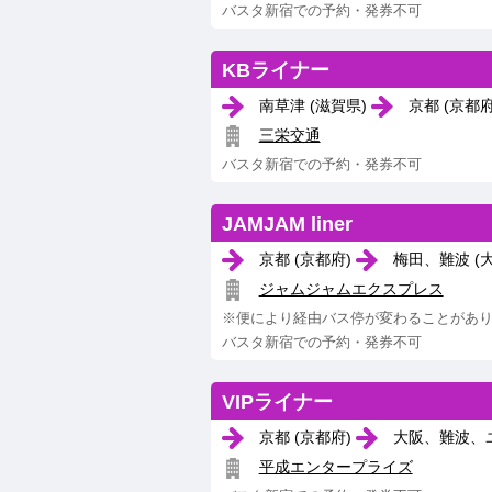
バスタ新宿での予約・発券不可
KBライナー
南草津 (滋賀県)
京都 (京都
三栄交通
バスタ新宿での予約・発券不可
JAMJAM liner
京都 (京都府)
梅田、難波 (
ジャムジャムエクスプレス
※便により経由バス停が変わることがあ
バスタ新宿での予約・発券不可
VIPライナー
京都 (京都府)
大阪、難波、ユ
平成エンタープライズ