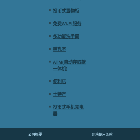
投币式置物柜
免费Wi-Fi服务
多功能洗手间
哺乳室
ATM(自动存取款
一体机)
便利店
土特产
投币式手机充电
器
公司概要
网站使用条款