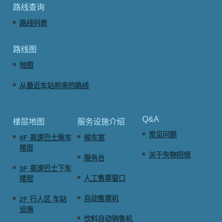
路线查询
路线列表
路线图
地图
从最近车站前来的路线
Q&A
楼层地图
服务设施介绍
常见问题
4F 高速巴士乘车
候车室
楼层
关于失物招领
服务台
3F 高速巴士下车
人工售票窗口
楼层
自动售票机
2F 行人区 车站
设施
饮料自动销售机